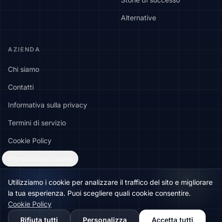
Alternative
AZIENDA
Chi siamo
Contatti
Informativa sulla privacy
Termini di servizio
Cookie Policy
Impostazioni cookie
Utilizziamo i cookie per analizzare il traffico del sito e migliorare
la tua esperienza. Puoi scegliere quali cookie consentire.
🇬🇧
Would you prefer this site in English?
Cookie Policy
© 2026 Localith. Tutti i diritti riservati.
View in English
Inizia la tua prova gratuita →
Rifiuta tutti
Personalizza
Accetta tutti