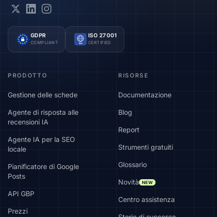
GDPR
ISO 27001
COMPLIANT
CERTIFIED
ISO
PRODOTTO
RISORSE
Gestione delle schede
Documentazione
Agente di risposta alle
Blog
recensioni IA
Report
Agente IA per la SEO
Strumenti gratuiti
locale
Glossario
Pianificatore di Google
Posts
Novità
NEW
API GBP
Centro assistenza
Prezzi
Storie di successo