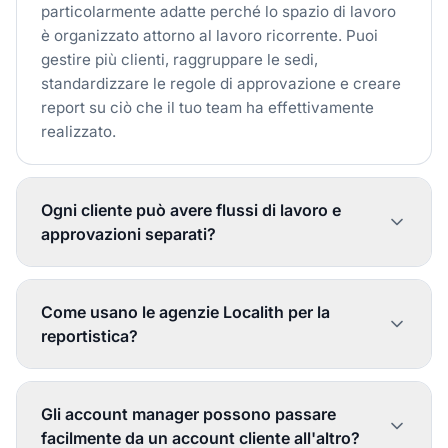
particolarmente adatte perché lo spazio di lavoro
è organizzato attorno al lavoro ricorrente. Puoi
gestire più clienti, raggruppare le sedi,
standardizzare le regole di approvazione e creare
report su ciò che il tuo team ha effettivamente
realizzato.
Ogni cliente può avere flussi di lavoro e
approvazioni separati?
Sì. Ogni cliente può avere la propria
configurazione per le approvazioni delle
Come usano le agenzie Localith per la
recensioni, le regole di pubblicazione e la titolarità
reportistica?
dell'account. Questo conta quando un cliente
vuole il controllo totale mentre un altro preferisce
Le agenzie usano Localith per riunire la copertura
un'esecuzione più rapida e autonoma.
delle risposte alle recensioni, gli aggiornamenti
Gli account manager possono passare
delle schede, l'andamento della SEO locale e lo
facilmente da un account cliente all'altro?