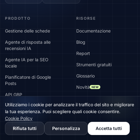
PRODOTTO
RISORSE
Gestione delle schede
Documentazione
Agente di risposta alle
Blog
recensioni IA
Report
Agente IA per la SEO
Strumenti gratuiti
locale
Glossario
Pianificatore di Google
Posts
Novità
NEW
API GBP
Centro assistenza
Utilizziamo i cookie per analizzare il traffico del sito e migliorare
Prezzi
Storie di successo
la tua esperienza. Puoi scegliere quali cookie consentire.
🇬🇧
Would you prefer this site in English?
Cookie Policy
Alternative
View in English
Rifiuta tutti
Personalizza
Accetta tutti