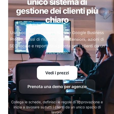
unico sistema di
gestione dei clienti più
chiaro
Usa Localith per gestire schede Google Business
Profile, flussi di risposta alle recensioni, azioni di
SEO locale e reportistica pronta per i clienti da un
unico posto.
Vedi i prezzi
Prenota una demo per agenzie
Collega le schede, definisci le regole di approvazione e
inizia a lavorare su tutti i clienti da un unico spazio di
lavoro.