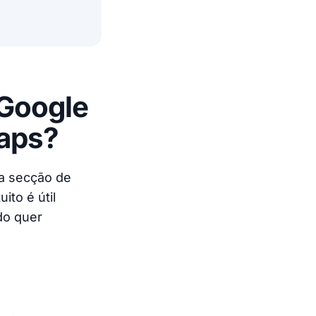
 Google
Maps?
da secção de
to é útil
do quer