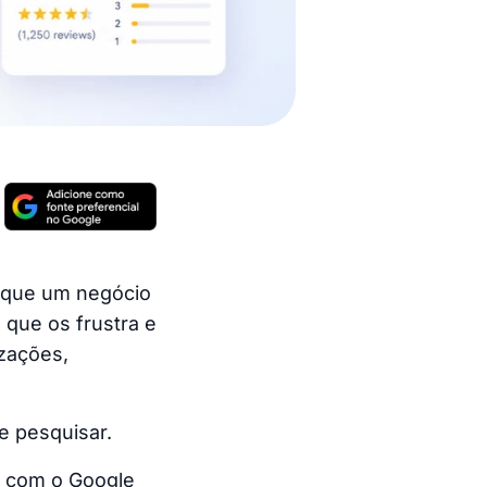
s que um negócio
 que os frustra e
izações,
e pesquisar.
r com o Google