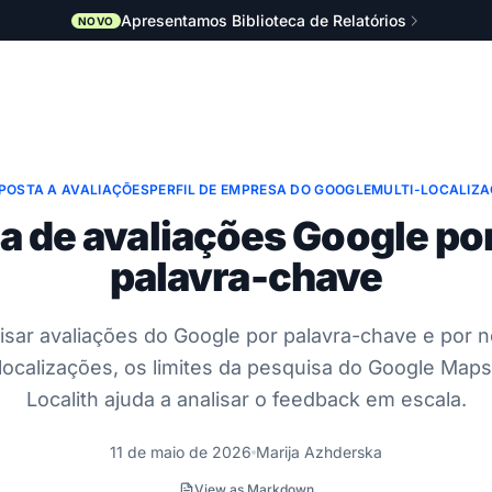
Apresentamos Biblioteca de Relatórios
NOVO
POSTA A AVALIAÇÕES
PERFIL DE EMPRESA DO GOOGLE
MULTI-LOCALIZ
a de avaliações Google po
palavra-chave
sar avaliações do Google por palavra-chave e por
 localizações, os limites da pesquisa do Google Map
Localith ajuda a analisar o feedback em escala.
11 de maio de 2026
Marija Azhderska
View as Markdown