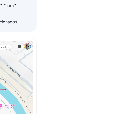
, “caro”,
acionados.