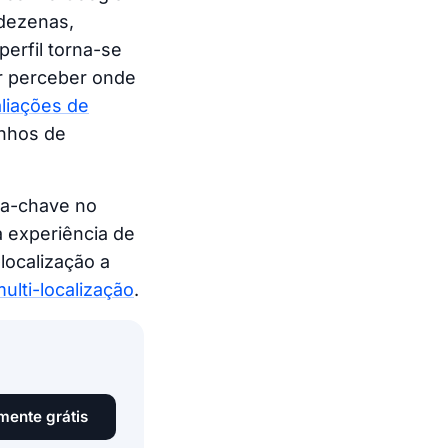
dezenas,
perfil torna-se
ar perceber onde
liações de
inhos de
ra-chave no
 experiência de
localização a
ulti-localização
.
mente grátis