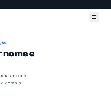
AÇÃO
r nome e
 nome em uma
s e como o