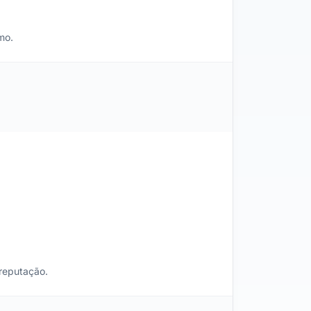
mo.
 reputação.