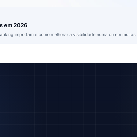
es em 2026
nking importam e como melhorar a visibilidade numa ou em muitas f