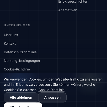
Erfolgsgeschichten
Alternativen
UNTERNEHMEN
Über uns
Kontakt
Datenschutzrichtlinie
Nutzungsbedingungen
Cookie-Richtlinie
Cookie-Einstellungen
Wir verwenden Cookies, um den Website-Traffic zu analysieren
und Ihr Erlebnis zu verbessern. Sie können wählen, welche
Cookies Sie zulassen.
Cookie-Richtlinie
🇬🇧
Would you prefer this site in English?
Alle ablehnen
Anpassen
© 2026 Localith. Alle Rechte vorbehalten.
View in English
Kostenlose Testversion starten →