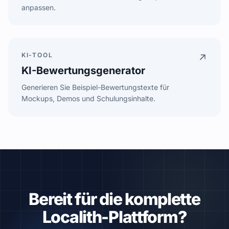
anpassen.
RESTAURANT
COPY
KI-TOOL
HOTEL
COPY
KI-Bewertungsgenerator
RETAIL
COPY
Generieren Sie Beispiel-Bewertungstexte für
Mockups, Demos und Schulungsinhalte.
Generate
Sample: Great service, highly recommend!
Bereit für die komplette
Localith-Plattform?