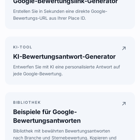
Google-Bewertungslink-Generator
Erstellen Sie in Sekunden eine direkte Google-
Bewertungs-URL aus Ihrer Place ID.
g.page/r/reviews
COPY
KI-TOOL
Leave a review
KI-Bewertungsantwort-Generator
Entwerfen Sie mit KI eine personalisierte Antwort auf
jede Google-Bewertung.
BIBLIOTHEK
Great service, the team was amazing!
Beispiele für Google-
AI REPLY
Bewertungsantworten
Thanks so much for the kind words!
Bibliothek mit bewährten Bewertungsantworten
nach Branche und Sternebewertung. Kopieren und