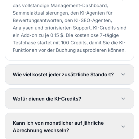
das vollständige Management-Dashboard,
Sammelaktualisierungen, den KI-Agenten für
Bewertungsantworten, den KI-SEO-Agenten,
Analysen und priorisierten Support. KI-Credits sind
ein Add-on zu je 0,15 $. Die kostenlose 7-tägige
Testphase startet mit 100 Credits, damit Sie die KI-
Funktionen vor der Buchung ausprobieren können.
Wie viel kostet jeder zusätzliche Standort?
Jeder Standort über die ersten 2 hinaus kostet
6,60 $/Monat. So kommen 10 Standorte auf 9 $
Wofür dienen die KI-Credits?
Grundpreis plus 52,80 $ für 8 zusätzliche
Standorte = 61,80 $/Monat. Der Schieberegler des
Die Credits treiben den KI-Agenten für
Rechners zeigt Ihnen den genauen Preis.
Bewertungsantworten und den KI-SEO-Agenten
Kann ich von monatlicher auf jährliche
an. Jede automatische Antwort auf eine
Abrechnung wechseln?
Bewertung oder jede SEO-Audit-Aktion verbraucht